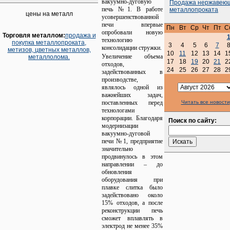
вакуумно-дуговую
Продажа нержавею
печь №1. В работе
металлопроката
цены на металл
усовершенствованной
печи впервые
Пн
Вт
Ср
Чт
Пт
С
опробовали новую
Торговля металлом:
продажа и
технологию
покупка металлопроката,
3
4
5
6
7
консолидации стружки.
метизов, цветных металлов,
10
11
12
13
14
1
Увеличение объема
металлолома.
17
18
19
20
21
2
отходов,
24
25
26
27
28
2
задействованных в
производстве,
являлось одной из
важнейших задач,
поставленных перед
Читать все новости
технологами
корпорации. Благодаря
Поиск по сайту:
модернизации
вакуумно-дуговой
печи №1, предприятие
значительно
продвинулось в этом
направлении – до
обновления
оборудования при
плавке слитка было
задействовано около
15% отходов, а после
реконструкции печь
сможет вплавлять в
электрод не менее 35%