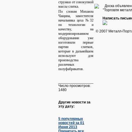
стружки от совокупной
массы слитка.
По словам Михаила
Чащина, заместителя
Написать письм
начальника цеха №32
по технологии и
качеству, на
© 2007 Металл-Порт
модернизированном
оборудовании уже
изготовили первые
партии слитков,
которые в дальнейшем
используют для
производства
различных
полуфабрикатов.
_________________
Число просмотров:
1480
Другие новости за
эту дату:
5 популярных
новостей за 01
Июня 2013
Прочитать все