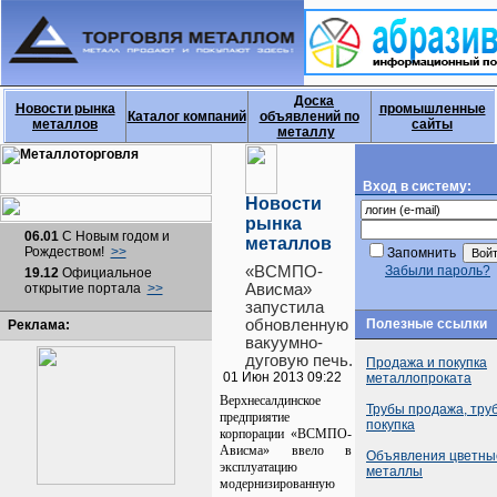
Доска
Новости рынка
промышленные
Каталог компаний
объявлений по
металлов
сайты
металлу
Вход в систему:
Новости
рынка
06.01
С Новым годом и
металлов
Рождеством!
>>
Запомнить
«ВСМПО-
Забыли пароль?
19.12
Официальное
открытие портала
>>
Ависма»
запустила
Полезные ссылки
обновленную
Реклама:
вакуумно-
дуговую печь.
Продажа и покупка
01 Июн 2013 09:22
металлопроката
Верхнесалдинское
Трубы продажа, тру
предприятие
покупка
корпорации «ВСМПО-
Ависма» ввело в
Объявления цветны
эксплуатацию
металлы
модернизированную