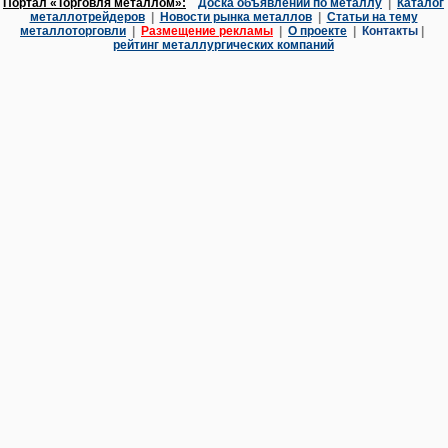
Портал «Торговля металлом»:
Доска объявлений по металлу
|
Каталог
металлотрейдеров
|
Новости рынка металлов
|
Статьи на тему
металлоторговли
|
Размещение рекламы
|
О проекте
|
Контакты
|
рейтинг металлургических компаний