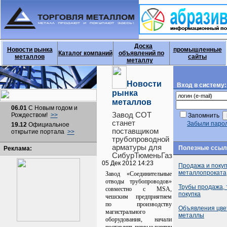
Доска
Новости рынка
промышленные
Каталог компаний
объявлений по
металлов
сайты
металлу
Новости
Вход в систему:
рынка
металлов
06.01
С Новым годом и
Завод СОТ
Рождеством!
>>
Запомнить
станет
Забыли паро
19.12
Официальное
поставщиком
открытие портала
>>
трубопроводной
арматуры для
Полезные ссыл
Реклама:
СибурТюменьГаз
05 Дек 2012 14:23
Продажа и поку
металлопроката
Завод «Соединительные
отводы трубопроводов»
Трубы продажа,
совместно с MSA,
покупка
чешским предприятием
по производству
Объявления цв
магистрального
металлы
оборудования, начали