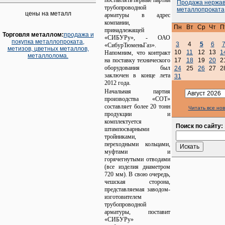
поставлять первые партии
Продажа нержа
трубопроводной
металлопроката
цены на металл
арматуры в адрес
компании,
Пн
Вт
Ср
Чт
П
принадлежащей
Торговля металлом:
продажа и
«СИБУРу», - ОАО
покупка металлопроката,
3
4
5
6
«СибурТюменьГаз».
метизов, цветных металлов,
10
11
12
13
1
Напомним, что контракт
металлолома.
на поставку технического
17
18
19
20
2
оборудования был
24
25
26
27
2
заключен в конце лета
31
2012 года.
Начальная партия
производства «СОТ»
составляет более 20 тонн
Читать все но
продукции и
комплектуется
Поиск по сайту:
штампосварными
тройниками,
переходными кольцами,
муфтами и
горячегнутыми отводами
(все изделия диаметром
720 мм). В свою очередь,
чешская сторона,
представляемая заводом-
изготовителем
трубопроводной
арматуры, поставит
«СИБУРу»