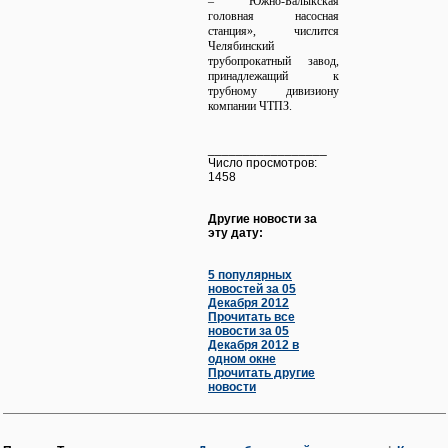
– Южно-Балыкская
головная насосная
станция», числится
Челябинский
трубопрокатный завод,
принадлежащий к
трубному дивизиону
компании ЧТПЗ.
_________________
Число просмотров:
1458
Другие новости за
эту дату:
5 популярных
новостей за 05
Декабря 2012
Прочитать все
новости за 05
Декабря 2012 в
одном окне
Прочитать другие
новости