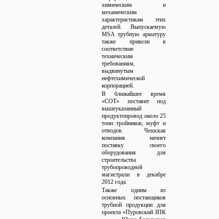
химическим и
механическим
характеристикам этих
деталей. Выпускаемую
MSA трубную арматуру
также привели в
соответствие
техническим
требованиям,
выдвинутым
нефтехимической
корпорацией.
В ближайшее время
«СОТ» поставит под
вышеуказанный
продуктопровод около 25
тонн тройников, муфт и
отводов. Чешская
компания начнет
поставку своего
оборудования для
строительства
трубопроводной
магистрали в декабре
2012 года.
Также одним из
основных поставщиков
трубной продукции для
проекта «Пуровский ЗПК