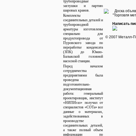
трубопроводные
заглушки и партию
шаровых кранов.
Комплекты
соединительных деталей и
Написать пи
трубопроводной
арматуры изготовлены
специально для
© 2007 Металл-П
продуктопровода от
Пуровского завода по
переработке конденсата
(ЗПК) до Южно-
Балыкской головной
насосной станции.
Перед началом
сотрудничества
предприятиями была
проведена
подготовительно-
документационная
работа: генеральный
проектировщик, институт
«НИПИгаз» получил от
специалистов «СОТа» все
данные о материалах,
задействованных в
производстве
соединительных деталей,
а также полный объем
информации по