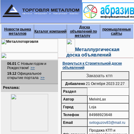
Доска
Новости рынка
промышленные
Каталог компаний
объявлений по
металлов
сайты
металлу
Металлургическая
доска объявлений
Вернуться к Строительной доске
06.01
С Новым годом и
объявлений
Рождеством!
>>
19.12
Официальное
Заказать ктп
открытие портала
>>
Добавлено
21 Октября 2023 22:27
Реклама:
Раздел
Автор
MelvinLax
Город
Loja
Телефон
84988923648
Email
sviloguzov83@mail.ru
Продажа КТП и