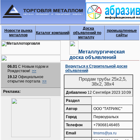
Доска
Новости рынка
промышленные
Каталог компаний
объявлений по
металлов
сайты
металлу
Металлургическая
доска объявлений
Вернуться к Строительной доске
06.01
С Новым годом и
объявлений
Рождеством!
>>
19.12
Официальное
Продам трубы 25х2,5,
открытие портала
>>
38х2, 38х4
Реклама:
Добавлено
12 Сентября 2023 10:09
Раздел
Автор
ООО "ТАТРИКС"
Город
Первоуральск
Телефон
+79068146465
Email
tmsms@ya.ru