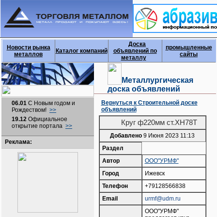
Доска
Новости рынка
промышленные
Каталог компаний
объявлений по
металлов
сайты
металлу
Металлургическая
доска объявлений
Вернуться к Строительной доске
06.01
С Новым годом и
объявлений
Рождеством!
>>
19.12
Официальное
Круг ф220мм ст.ХН78Т
открытие портала
>>
Добавлено
9 Июня 2023 11:13
Реклама:
Раздел
Автор
ООО"УРМФ"
Город
Ижевск
Телефон
+79128566838
Email
urmf@udm.ru
ООО"УРМФ"