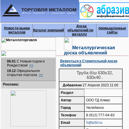
Доска
Новости рынка
промышленные
Каталог компаний
объявлений по
металлов
сайты
металлу
Металлургическая
доска объявлений
Вернуться к Строительной доске
06.01
С Новым годом и
объявлений
Рождеством!
>>
19.12
Официальное
Труба б/ш 630х32,
открытие портала
>>
630х40 .
Реклама:
Добавлено
27 Апреля 2023 11:00
Раздел
Автор
ООО ТД Алмас
Город
Челябинск
Телефон
8 (912) 777-04-83
Email
5@tu50.ru