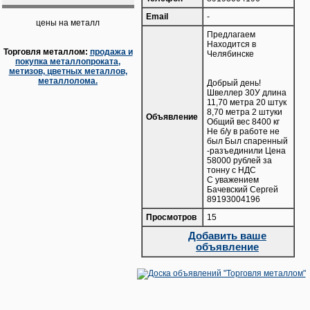
Email
-
цены на металл
Предлагаем
Находится в
Торговля металлом:
продажа и
Челябинске
покупка металлопроката,
метизов, цветных металлов,
металлолома.
Добрый день!
Швеллер 30У длина
11,70 метра 20 штук
8,70 метра 2 штуки
Объявление
Общий вес 8400 кг
Не б/у в работе не
был Был спаренный
-разъединили Цена
58000 рублей за
тонну с НДС
С уважением
Бачевский Сергей
89193004196
Просмотров
15
Добавить ваше
объявление