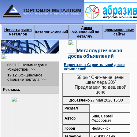
Доска
Новости рынка
промышленные
Каталог компаний
объявлений по
металлов
сайты
металлу
Металлургическая
доска объявлений
Вернуться к Строительной доске
06.01
С Новым годом и
объявлений
Рождеством!
>>
19.12
Официальное
58 р/кг Снижение цены
открытие портала
>>
швеллера 30У
Предлагаем по дешевой
Реклама:
цене
Добавлено
27 Мая 2026 15:00
Раздел
Бинг, Сергей
Автор
Фёдорович
Город
Челябинск
Телефон
89193004196