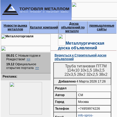
Доска
Новости рынка
промышленные
Каталог компаний
объявлений по
металлов
сайты
металлу
Металлургическая
доска объявлений
Вернуться к Строительной доске
06.01
С Новым годом и
объявлений
Рождеством!
>>
19.12
Официальное
Труба титановая ПТ7М
открытие портала
>>
114х10 10х1,5 18х2,5
22х3,5 28х2 32х2,5 38х2
Реклама:
Добавлено
4 Марта 2026 17:26
Раздел
Автор
CM
Город
Москва
Телефон
+74959974226
info-spros-