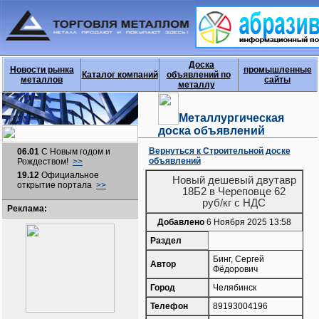
Доска
Новости рынка
промышленные
Каталог компаний
объявлений по
металлов
сайты
металлу
Металлургическая
доска объявлений
Вернуться к Строительной доске
06.01
С Новым годом и
объявлений
Рождеством!
>>
19.12
Официальное
Новый дешевый двутавр
открытие портала
>>
18Б2 в Череповце 62
руб/кг с НДС
Реклама:
Добавлено
6 Ноября 2025 13:58
Раздел
Бинг, Сергей
Автор
Фёдорович
Город
Челябинск
Телефон
89193004196