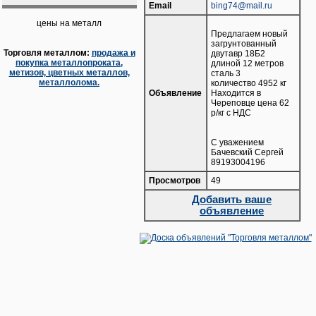
Email
bing74@mail.ru
цены на металл
Предлагаем новый
загрунтованный
Торговля металлом:
продажа и
двутавр 18Б2
покупка металлопроката,
длиной 12 метров
метизов, цветных металлов,
сталь 3
металлолома.
количество 4952 кг
Объявление
Находится в
Череповце цена 62
р/кг с НДС
С уважением
Бачевский Сергей
89193004196
Просмотров
49
Добавить ваше
объявление