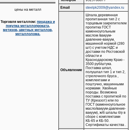
Телефон
9525788877
Email
steelpk2009@yandex.ru
цены на металл
Шпала деревянная
пропитанная тип 2 с
Торговля металлом:
продажа и
торцевым закрепителем
покупка металлопроката,
пропитка ГОСТ
метизов, цветных металлов,
каменноугольным
металлолома.
маслом /вакуум-
давление-вакуум,
машинной нормой (280
шт) с учетом НДС и
доставки по Ростовской
области и
Краснодарскому Краю -
3500 руб/штука.
Поставка шпал,
Объявление
полушпал тип 1 и тип 2,
стрелочного бруса ,
комплектами и
поштучно, машинными
нормами. Хвойные
породы. Возможна
поставка с пропиткой по
ТУ (Креазот) или по
ГОСТ (каменноугольное
масло/вакуум-давление-
вакуум), ж/б шпалы б/у в
сборе с комплектами
КБ-65 и КБ-50.
Сертификаты качества .