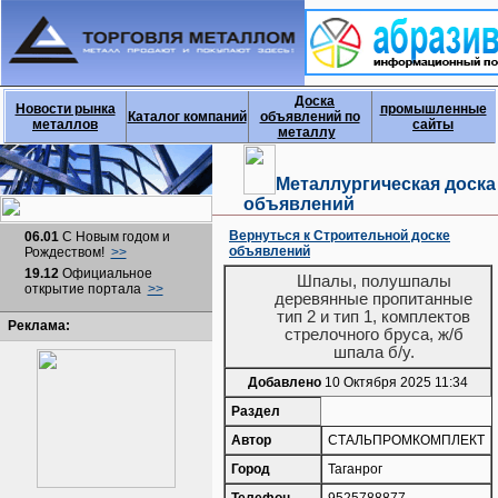
Доска
Новости рынка
промышленные
Каталог компаний
объявлений по
металлов
сайты
металлу
Металлургическая доска
объявлений
Вернуться к Строительной доске
06.01
С Новым годом и
объявлений
Рождеством!
>>
19.12
Официальное
Шпалы, полушпалы
открытие портала
>>
деревянные пропитанные
тип 2 и тип 1, комплектов
Реклама:
стрелочного бруса, ж/б
шпала б/у.
Добавлено
10 Октября 2025 11:34
Раздел
Автор
СТАЛЬПРОМКОМПЛЕКТ
Город
Таганрог