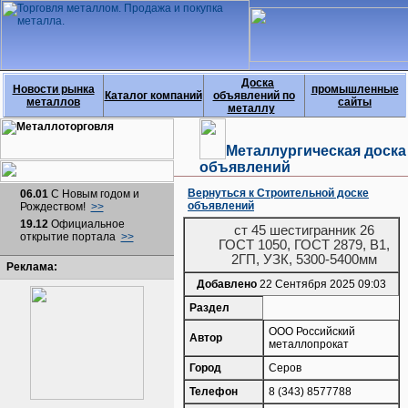
Доска
Новости рынка
промышленные
Каталог компаний
объявлений по
металлов
сайты
металлу
Металлургическая доска
объявлений
Вернуться к Строительной доске
06.01
С Новым годом и
объявлений
Рождеством!
>>
19.12
Официальное
ст 45 шестигранник 26
открытие портала
>>
ГОСТ 1050, ГОСТ 2879, В1,
2ГП, УЗК, 5300-5400мм
Реклама:
Добавлено
22 Сентября 2025 09:03
Раздел
ООО Российский
Автор
металлопрокат
Город
Серов
Телефон
8 (343) 8577788