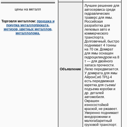
Лучшее решение для
цены на металл
автосервиса среди
гидравлических
траверс для ямы.
Торговля металлом:
продажа и
Российская
покупка металлопроката,
разработка для
метизов, цветных металлов,
легковых авто и
металлолома.
коммерческого
транспорта.
Долговечный, быстро
поднимает 4 тонны
на 70 см. Домкрат
для ямы оснащен
гидроцилиндром на 8
т — для двойного
запаса прочности.
Объявление
Легко передвигается.
У домкрата для ямы
АйронСиб ТРЦ-4
есть передвижная
каретка для съема/
подъема коробки и
др. деталей
автомобиля.
Окрашен
износостойкой
краской, не ржавеет.
Уверенно поднимает
внедорожники и
малогабаритный
грузовой транспорт.