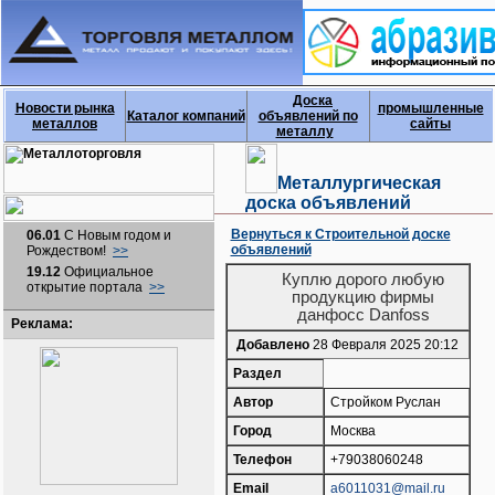
Доска
Новости рынка
промышленные
Каталог компаний
объявлений по
металлов
сайты
металлу
Металлургическая
доска объявлений
Вернуться к Строительной доске
06.01
С Новым годом и
объявлений
Рождеством!
>>
19.12
Официальное
Куплю дорого любую
открытие портала
>>
продукцию фирмы
данфосс Danfoss
Реклама:
Добавлено
28 Февраля 2025 20:12
Раздел
Автор
Стройком Руслан
Город
Москва
Телефон
+79038060248
Email
a6011031@mail.ru