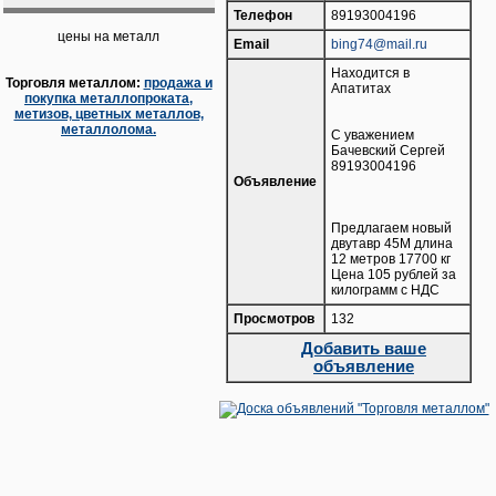
Телефон
89193004196
цены на металл
Email
bing74@mail.ru
Находится в
Торговля металлом:
продажа и
Апатитах
покупка металлопроката,
метизов, цветных металлов,
металлолома.
С уважением
Бачевский Сергей
89193004196
Объявление
Предлагаем новый
двутавр 45М длина
12 метров 17700 кг
Цена 105 рублей за
килограмм с НДС
Просмотров
132
Добавить ваше
объявление