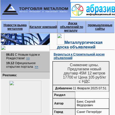
Доска
Новости рынка
промышленные
Каталог компаний
объявлений по
металлов
сайты
металлу
Металлургическая
доска объявлений
Вернуться к Строительной доске
06.01
С Новым годом и
объявлений
Рождеством!
>>
19.12
Официальное
Снижение цены.
открытие портала
>>
Предлагаем новый
двутавр 45М 12 метров
Реклама:
17700 кг Цена 105 руб/кг
с НДС
Добавлено
11 Февраля 2025 07:51
Раздел
Бинг, Сергей
Автор
Фёдорович
Город
Санкт Петербург