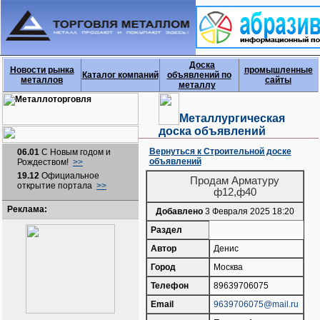
Доска
Новости рынка
промышленные
Каталог компаний
объявлений по
металлов
сайты
металлу
Металлургическая
доска объявлений
Вернуться к Строительной доске
06.01
С Новым годом и
объявлений
Рождеством!
>>
19.12
Официальное
Продам Арматуру
открытие портала
>>
ф12,ф40
Реклама:
Добавлено
3 Февраля 2025 18:20
Раздел
Автор
Денис
Город
Москва
Телефон
89639706075
Email
9639706075@mail.ru