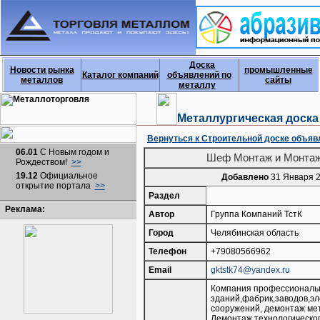
Доска
Новости рынка
промышленные
Каталог компаний
объявлений по
металлов
сайты
металлу
Металлургическая доск
Вернуться к Строительной доске объяв
06.01
С Новым годом и
Шеф Монтаж и Монтаж
Рождеством!
>>
19.12
Официальное
Добавлено
31 Января 2
открытие портала
>>
Раздел
Реклама:
Автор
Группа Компаний ТстК
Город
Челябинская область
Телефон
+79080566962
Email
gktstk74@yandex.ru
Компания профессиональ
зданий,фабрик,заводов,эл
сооружений, демонтаж мет
Демонтаж технологическог