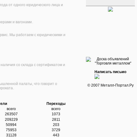
года от одного юридического лица и
ерами и вагонами.
рвис. Мы работаем с юридическими и
 наличия со склада с сертификатом и
Написать письмо
шленной палаты, что говорит о
© 2007 Металл-Портал.Ру
проката.
тели
Переходы
_
всего
_
всего
263507
1073
209229
2811
50994
203
75953
3729
31128
443