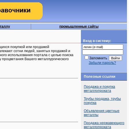
еталлу
промышленные сайты
Вход в систему:
щихся покупкой или продажей
влекают сотни людей, занятых продажей и
ного использования портала с целью поиска
Запомнить
зу процветания Вашего металлургического
Забыли пароль?
Полезные ссылки
Продажа и покупка
металлопроката
Трубы продажа, трубы
покупка
Объявления цветные
металлы
Продажа нержавеющего
металлопроката