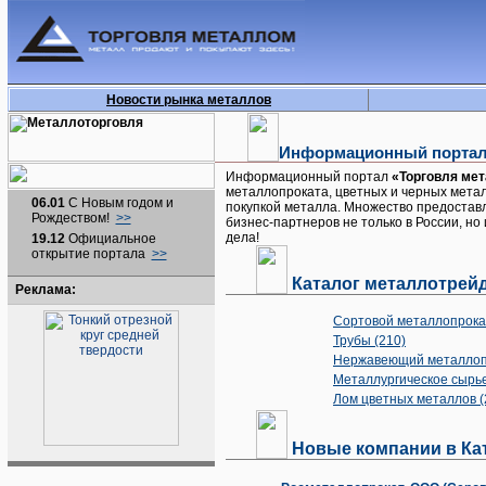
Новости рынка металлов
Информационный портал
Информационный портал
«Торговля ме
металлопроката, цветных и черных мета
06.01
С Новым годом и
покупкой металла. Множество предостав
Рождеством!
>>
бизнес-партнеров не только в России, н
дела!
19.12
Официальное
открытие портала
>>
Каталог металлотрей
Реклама:
Сортовой металлопрокат
Трубы (210)
Нержавеющий металлопр
Металлургическое сырье
Лом цветных металлов (
Новые компании в Ка