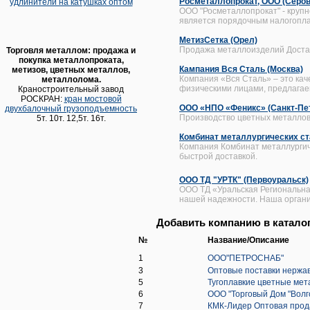
Росметаллопрокат, ООО (Серов
удлинители на катушках оптом
ООО "Росметаллопрокат" - крупн
является порядочным налогопл
МетизСетка (Орел)
Продажа металлоизделий Достав
Торговля металлом: продажа и
покупка металлопроката,
Кампания Вся Сталь (Москва)
метизов, цветных металлов,
Компания «Вся Сталь» – это ка
металлолома.
физическими лицами, предлагаем
Краностроительный завод
РОСКРАН:
кран мостовой
ООО «НПО «Феникс» (Санкт-Пе
двухбалочный грузоподъемность
Производство цветных металлов 
5т. 10т. 12,5т. 16т.
Комбинат металлургических ст
Компания Комбинат металлургиче
быстрой доставкой.
ООО ТД "УРТК" (Первоуральск)
ООО ТД «Уральская Региональна
нашей надежности. Наша организ
Дoбaвить кoмпанию в кaтaлo
№
Название/Описание
1
ООО"ПЕТРОСНАБ"
3
Оптовые поставки нержа
5
Тугоплавкие цветные ме
6
ООО "Торговый Дом "Волг
7
КМК-Лидер Оптовая прод