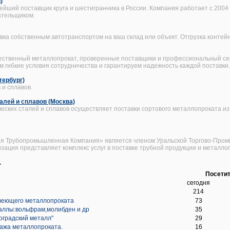
)
ейший поставщик круга и шестигранника в России. Компания работает с 2004 
ательщиком.
ка собственным автотранспортом на ваш склад или объект. Отгрузка контейн
чественный металлопрокат, проверенные поставщики и профессиональный се
 гибкие условия сотрудничества и гарантируем надежность каждой поставки.
тербург)
и сплавов.
алей и сплавов (Москва)
ских сталей и сплавов осуществляет поставки сортового металлопроката из
я Трубопромышленная Компания» является членом Уральской Торгово-Промы
ация представляет комплекс услуг в поставке трубной продукции и металло
г
Посети
сегодня
214
веющего металлопроката
73
таллы:вольфрам,молибден и др
35
оградский металл"
29
ажа металлопроката.
16