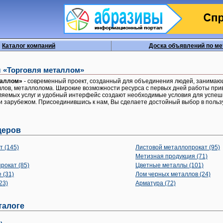
Каталог компаний
Доска объявлений по м
 «Торговля металлом»
таллом»
- современный проект, созданный для объединения людей, занимаю
ллов, металлолома. Широкие возможности ресурса с первых дней работы при
ляемых услуг и удобный интерфейс создают необходимые условия для успеш
о и зарубежом. Присоединившись к нам, Вы сделаете достойный выбор в поль
деров
 (145)
Листовой металлопрокат (95)
Метизная продукция (71)
окат (85)
Цветные металлы (101)
 (31)
Лом черных металлов (24)
23)
Арматура (72)
талоге