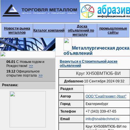
Доска
Новости рынка
промышленные
Каталог компаний
объявлений по
металлов
сайты
металлу
Металлургическая доска
объявлений
Вернуться к Строительной доске
06.01
С Новым годом и
объявлений
Рождеством!
>>
19.12
Официальное
Круг ХН50ВМТЮБ-ВИ
открытие портала
>>
Добавлено
10 Сентября 2024 09:32
Реклама:
Раздел
Автор
ООО "Снабтехмет-Урал"
Город
Екатеринбург
Телефон
+7 (343) 339-47-65
Email
info@snabtechmet.ru
Круг ХН50ВМТЮБ-ВИ по