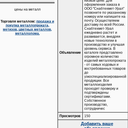
низкой цене. Для
оформления заказа в
ООО "Снабтехмет-Урал"
цены на металл
позвоните по указанному
номеру или напишите на
почту. Осуществляем
Торговля металлом:
продажа и
доставку по всей России.
покупка металлопроката,
Снабтехмет-Урал
метизов, цветных металлов,
ежедневно растет и
металлолома.
развивается, внедряя
новые технологии в
производство и улучшая
уровень сервиса. В
Объявление
каталоге представлено
огромное количество
изделий металлопроката
- от самых ходовых и
востребованных товаров
до
узкоспециализированной
продукции. Все
металлоизделия
проходят проверку и
подтверждены
сертификатами.
Собственное
производство,
сотрудничес
Просмотров
150
Добавить ваше