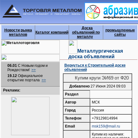
Доска
Новости рынка
промышленные
Каталог компаний
объявлений по
металлов
сайты
металлу
Металлургическая
доска объявлений
Вернуться к Строительной доске
06.01
С Новым годом и
объявлений
Рождеством!
>>
19.12
Официальное
Купим круги ЭИ69 от Ф20
открытие портала
>>
Добавлено
27 Июня 2024 09:03
Реклама:
Раздел
Автор
МСК
Город
Россия
Телефон
+79129814994
Email
msk159@mail.ru
Купим из наличия: