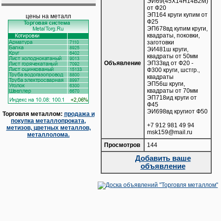
ЭИ69(45Х14Н14В2М)
от Ф20
ЭП164 круги купим от
цены на металл
Ф25
ЭП678вд купим круги,
квадраты, поковки,
заготовки
ЭИ481ш круги,
квадраты от 50мм
Объявление
ЭП33вд от Ф20 -
Ф300 круги, шстгр.,
квадраты
ЭП56ш круги,
квадраты от 70мм
ЭП718ид круги от
Ф45
ЭИ698вд кругиот Ф50
Торговля металлом:
продажа и
покупка металлопроката,
+7 912 981 49 94
метизов, цветных металлов,
msk159@mail.ru
металлолома.
Просмотров
144
Добавить ваше
объявление