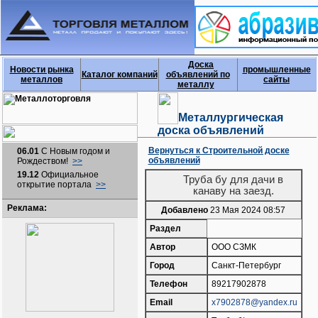
Доска
Новости рынка
промышленные
Каталог компаний
объявлений по
металлов
сайты
металлу
Металлургическая
доска объявлений
Вернуться к Строительной доске
06.01
С Новым годом и
объявлений
Рождеством!
>>
19.12
Официальное
Труба бу для дачи в
открытие портала
>>
канаву на заезд.
Реклама:
Добавлено
23 Мая 2024 08:57
Раздел
Автор
ООО СЗМК
Город
Санкт-Петербург
Телефон
89217902878
Email
x7902878@yandex.ru