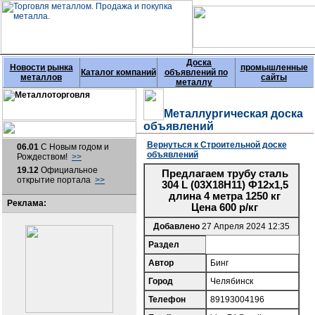
Доска
Новости рынка
промышленные
Каталог компаний
объявлений по
металлов
сайты
металлу
Металлургическая доска
объявлений
Вернуться к Строительной доске
06.01
С Новым годом и
объявлений
Рождеством!
>>
19.12
Официальное
Предлагаем трубу сталь
открытие портала
>>
304 L (03Х18Н11) Ф12х1,5
длина 4 метра 1250 кг
Реклама:
Цена 600 р/кг
Добавлено
27 Апреля 2024 12:35
Раздел
Автор
Бинг
Город
Челябинск
Телефон
89193004196