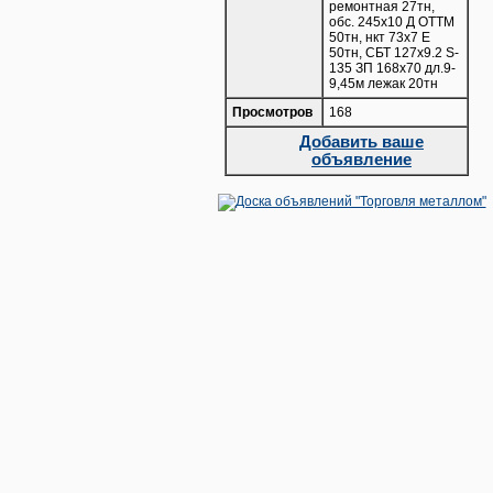
ремонтная 27тн,
обс. 245х10 Д ОТТМ
50тн, нкт 73х7 Е
50тн, СБТ 127х9.2 S-
135 ЗП 168х70 дл.9-
9,45м лежак 20тн
Просмотров
168
Добавить ваше
объявление