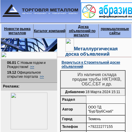
Доска
Новости рынка
промышленные
Каталог компаний
объявлений по
металлов
сайты
металлу
Металлургическая
доска объявлений
Вернуться к Строительной доске
06.01
С Новым годом и
объявлений
Рождеством!
>>
19.12
Официальное
Из наличия склада
открытие портала
>>
продам трубы НКТ,НКВ,
ОБС,СБТ и др.
Реклама:
Добавлено
18 Марта 2024 15:11
Раздел
ООО ТД
Автор
"БурТрубСнаб"
Город
Тюмень
Телефон
+79222277155