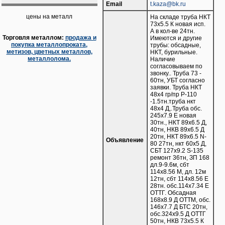
Email
t.kaza@bk.ru
цены на металл
На складе труба НКТ
73х5.5 К новая исп.
А в кол-ве 24тн.
Торговля металлом:
продажа и
Имеются и другие
покупка металлопроката,
трубы: обсадные,
метизов, цветных металлов,
НКТ, бурильные.
металлолома.
Наличие
согласовываем по
звонку.. Труба 73 -
60тн, УБТ согласно
заявки. Труба НКТ
48х4 гр/пр Р-110
-1.5тн.труба нкт
48х4 Д,.Труба обс.
245х7.9 Е новая
30тн., НКТ 89х6.5 Д,
40тн, НКВ 89х6.5 Д
20тн, НКТ 89х6.5 N-
Объявление
80 27тн, нкт 60х5 Д,
СБТ 127х9.2 S-135
ремонт 36тн, ЗП 168
дл.9-9.6м, сбт
114х8.56 М, дл. 12м
12тн, сбт 114х8.56 Е
28тн. обс.114х7.34 Е
ОТТГ. Обсадная
168х8.9 Д ОТТМ, обс.
146х7.7 Д БТС 20тн,
обс.324х9.5 Д ОТТГ
50тн, НКВ 73х5.5 К