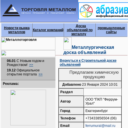
Доска
Новости рынка
промышленные
Каталог компаний
объявлений по
металлов
сайты
металлу
Металлургическая
доска объявлений
Вернуться к Строительной доске
06.01
С Новым годом и
объявлений
Рождеством!
>>
19.12
Официальное
Предлагаем химическую
открытие портала
>>
продукцию
Реклама:
Добавлено
23 Января 2024 10:01
Раздел
ООО "ПКП "Феррум-
Автор
Урал"
Город
Екатеринбург
Телефон
+73433856504 (06)
Email
ferrumural@mail.ru