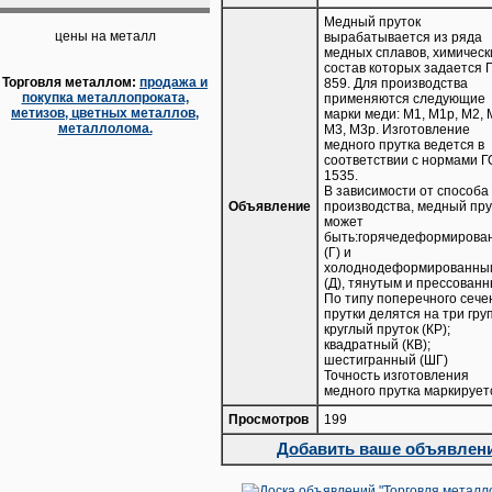
Медный пруток
цены на металл
вырабатывается из ряда
медных сплавов, химическ
состав которых задается 
Торговля металлом:
продажа и
859. Для производства
покупка металлопроката,
применяются следующие
метизов, цветных металлов,
марки меди: М1, М1p, М2, 
металлолома.
М3, М3p. Изготовление
медного прутка ведется в
соответствии с нормами 
1535.
В зависимости от способа
Объявление
производства, медный пру
может
быть:горячедеформирова
(Г) и
холоднодеформированны
(Д), тянутым и прессованн
По типу поперечного сече
прутки делятся на три гру
круглый пруток (КР);
квадратный (КВ);
шестигранный (ШГ)
Точность изготовления
медного прутка маркирует
Просмотров
199
Добавить ваше объявлен