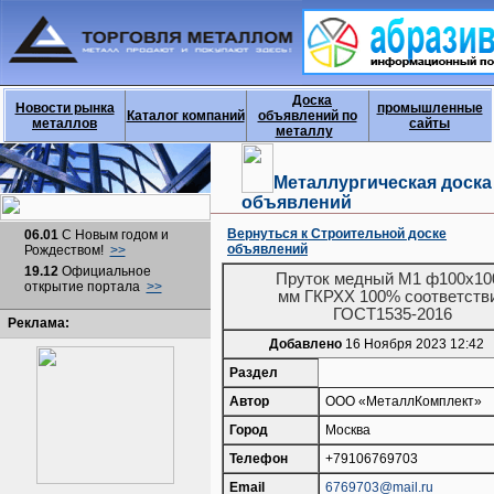
Доска
Новости рынка
промышленные
Каталог компаний
объявлений по
металлов
сайты
металлу
Металлургическая доска
объявлений
Вернуться к Строительной доске
06.01
С Новым годом и
объявлений
Рождеством!
>>
19.12
Официальное
Пруток медный М1 ф100х10
открытие портала
>>
мм ГКРХХ 100% соответств
ГОСТ1535-2016
Реклама:
Добавлено
16 Ноября 2023 12:42
Раздел
Автор
ООО «МеталлКомплект»
Город
Москва
Телефон
+79106769703
Email
6769703@mail.ru