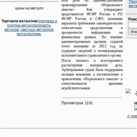
шла речь об административном
Про
правонарушении «Норильского
мет
цены на металл
никеля». Как утверждают
представители ФСФР России и РО
ФСФР России в СФО, компания
Поис
Торговля металлом:
продажа и
нарушила требования законодательства
покупка металлопроката,
относительно представления и
метизов, цветных металлов,
прозрачности информации на
металлолома.
финансовых рынках. По мнению
административных органов, годовой
отчет компании за 2011 год не
содержит сведений о вознаграждении
исполнительного единоличного органа.
После полного и всестороннего
рассмотрения материалов дела,
Арбитражным судом была поддержана
позиция компании, а постановление о
привлечении «Норильского никеля» к
ответственности признано
недействительным.
Просмотров: 1191
Н
© 20