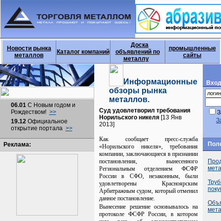
Доска
Новости рынка
промышленные
Каталог компаний
объявлений по
металлов
сайты
металлу
Информационные
Вход
обзоры рынка
металлов.
06.01
С Новым годом и
Суд удовлетворил требования
Рождеством!
>>
З
Норильского никеля
[13 Янв
З
19.12
Официальное
2013]
открытие портала
>>
Как сообщает пресс-служба
Пол
Реклама:
«Норильского никеля», требования
компании, заключающиеся в признании
постановления, вынесенного
Прод
мет
Региональным отделением ФСФР
России в СФО, незаконным, были
Труб
удовлетворены Красноярским
поку
Арбитражным судом, который отменил
данное постановление.
Объ
Вынесение решение основывалось на
мет
протоколе ФСФР России, в котором