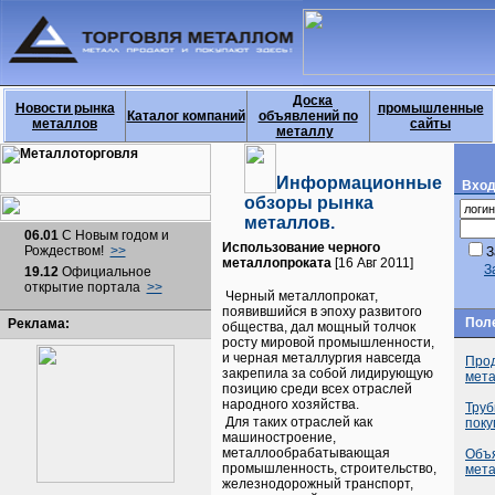
Доска
Новости рынка
промышленные
Каталог компаний
объявлений по
металлов
сайты
металлу
Информационные
Вход
обзоры рынка
металлов.
06.01
С Новым годом и
Использование черного
Рождеством!
>>
З
металлопроката
[16 Авг 2011]
З
19.12
Официальное
открытие портала
>>
Черный металлопрокат,
появившийся в эпоху развитого
Пол
Реклама:
общества, дал мощный толчок
росту мировой промышленности,
и черная металлургия навсегда
Прод
закрепила за собой лидирующую
мет
позицию среди всех отраслей
народного хозяйства.
Труб
Для таких отраслей как
поку
машиностроение,
металлообрабатывающая
Объ
промышленность, строительство,
мет
железнодорожный транспорт,