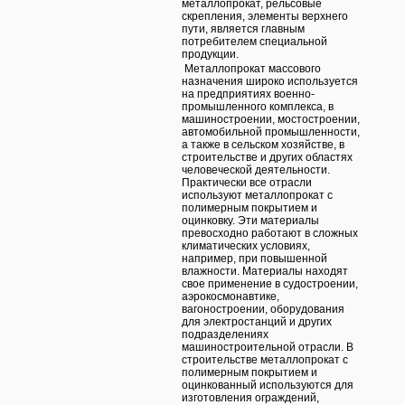
металлопрокат, рельсовые
скрепления, элементы верхнего
пути, является главным
потребителем специальной
продукции.
Металлопрокат массового
назначения широко используется
на предприятиях военно-
промышленного комплекса, в
машиностроении, мостостроении,
автомобильной промышленности,
а также в сельском хозяйстве, в
строительстве и других областях
человеческой деятельности.
Практически все отрасли
используют металлопрокат с
полимерным покрытием и
оцинковку. Эти материалы
превосходно работают в сложных
климатических условиях,
например, при повышенной
влажности. Материалы находят
свое применение в судостроении,
аэрокосмонавтике,
вагоностроении, оборудования
для электростанций и других
подразделениях
машиностроительной отрасли. В
строительстве металлопрокат с
полимерным покрытием и
оцинкованный используются для
изготовления ограждений,