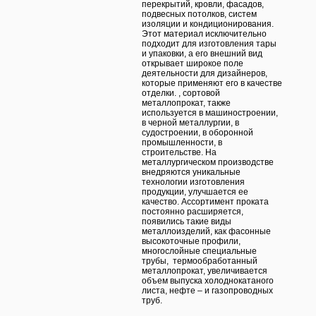
перекрытий, кровли, фасадов,
подвесных потолков, систем
изоляции и кондиционирования.
Этот материал исключительно
подходит для изготовления тары
и упаковки, а его внешний вид
открывает широкое поле
деятельности для дизайнеров,
которые применяют его в качестве
отделки. , сортовой
металлопрокат, также
используется в машиностроении,
в черной металлургии, в
судостроении, в оборонной
промышленности, в
строительстве. На
металлургическом производстве
внедряются уникальные
технологии изготовления
продукции, улучшается ее
качество. Ассортимент проката
постоянно расширяется,
появились такие виды
металлоизделий, как фасонные
высокоточные профили,
многослойные специальные
трубы, термообработанный
металлопрокат, увеличивается
объем выпуска холоднокатаного
листа, нефте – и газопроводных
труб.