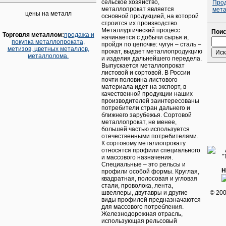
сельское хозяйство,
Про
металлопрокат является
мет
цены на металл
основной продукцией, на которой
строится их производство.
Металлургический процесс
Поис
Торговля металлом:
продажа и
начинается с добычи сырья и,
покупка металлопроката,
пройдя по цепочке: чугун – сталь –
метизов, цветных металлов,
прокат, выдает металлопродукцию
металлолома.
и изделия дальнейшего передела.
Выпускается металлопрокат
листовой и сортовой. В России
почти половина листового
материала идет на экспорт, в
качественной продукции наших
производителей заинтересованы
потребители стран дальнего и
ближнего зарубежья. Сортовой
металлопрокат, не менее,
большей частью используется
отечественными потребителями.
К сортовому металлопрокату
относятся профили специального
и массового назначения.
Специальные – это рельсы и
Н
профили особой формы. Круглая,
квадратная, полосовая и угловая
стали, проволока, лента,
швеллеры, двутавры и другие
© 20
виды профилей предназначаются
для массового потребления.
Железнодорожная отрасль,
использующая рельсовый